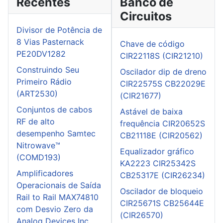
Recentes
Banco de
Circuitos
Divisor de Potência de
8 Vias Pasternack
Chave de código
PE20DV1282
CIR22118S (CIR21210)
Construindo Seu
Oscilador dip de dreno
Primeiro Rádio
CIR22575S CB22029E
(ART2530)
(CIR21677)
Conjuntos de cabos
Astável de baixa
RF de alto
frequência CIR20652S
desempenho Samtec
CB21118E (CIR20562)
Nitrowave™
Equalizador gráfico
(COMD193)
KA2223 CIR25342S
Amplificadores
CB25317E (CIR26234)
Operacionais de Saída
Oscilador de bloqueio
Rail to Rail MAX74810
CIR25671S CB25644E
com Desvio Zero da
(CIR26570)
Analog Devices Inc.