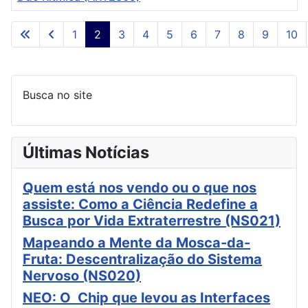
Artigos
1
2
3
4
5
6
7
8
9
10
Página 2 de 42
Busca no site
Últimas Notícias
Quem está nos vendo ou o que nos
assiste: Como a Ciência Redefine a
Busca por Vida Extraterrestre (NS021)
Mapeando a Mente da Mosca-da-
Fruta: Descentralização do Sistema
Nervoso (NS020)
NEO: O Chip que levou as Interfaces