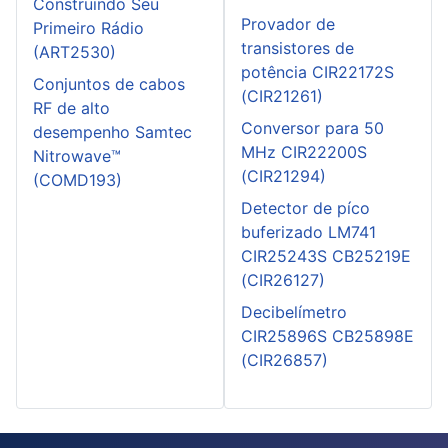
Construindo Seu
Provador de
Primeiro Rádio
transistores de
(ART2530)
potência CIR22172S
Conjuntos de cabos
(CIR21261)
RF de alto
Conversor para 50
desempenho Samtec
MHz CIR22200S
Nitrowave™
(CIR21294)
(COMD193)
Detector de píco
buferizado LM741
CIR25243S CB25219E
(CIR26127)
Decibelímetro
CIR25896S CB25898E
(CIR26857)