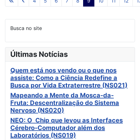
4
5
6
7
8
9
10
11
12
1
Página 9 de 42
Busca no site
Últimas Notícias
Quem está nos vendo ou o que nos
assiste: Como a Ciência Redefine a
Busca por Vida Extraterrestre (NS021)
Mapeando a Mente da Mosca-da-
Fruta: Descentralização do Sistema
Nervoso (NS020)
NEO: O Chip que levou as Interfaces
Cérebro-Computador além dos
Laboratórios (NS019)