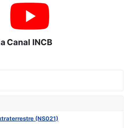
ia
Canal INCB
xtraterrestre (NS021)