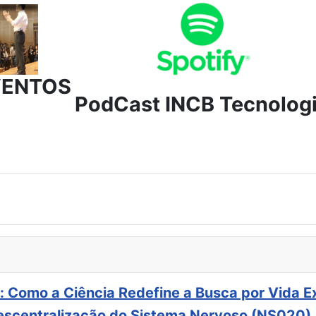
VENTOS
PodCast INCB Tecnolog
: Como a Ciência Redefine a Busca por Vida E
scentralização do Sistema Nervoso (NS020)