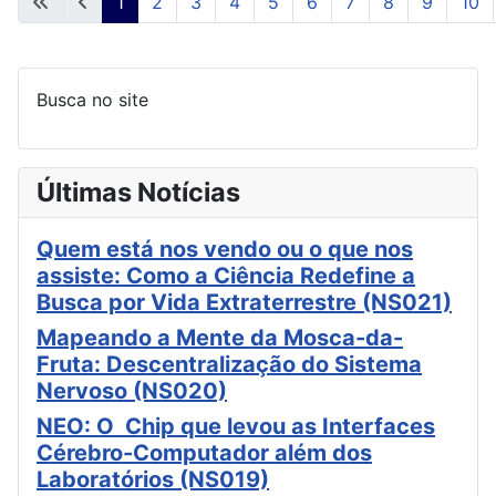
1
2
3
4
5
6
7
8
9
10
Página 1 de 11
Busca no site
Últimas Notícias
Quem está nos vendo ou o que nos
assiste: Como a Ciência Redefine a
Busca por Vida Extraterrestre (NS021)
Mapeando a Mente da Mosca-da-
Fruta: Descentralização do Sistema
Nervoso (NS020)
NEO: O Chip que levou as Interfaces
Cérebro-Computador além dos
Laboratórios (NS019)