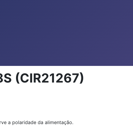
78S (CIR21267)
rve a polaridade da alimentação.