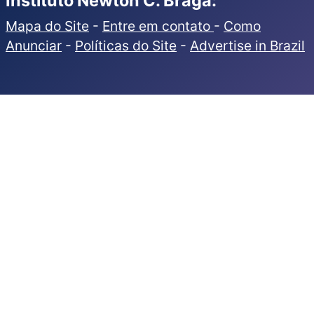
Instituto Newton C. Braga:
Mapa do Site
-
Entre em contato
-
Como
Anunciar
-
Políticas do Site
-
Advertise in Brazil