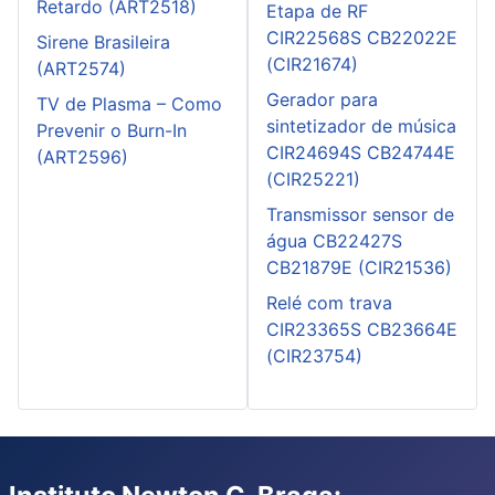
Retardo (ART2518)
Etapa de RF
CIR22568S CB22022E
Sirene Brasileira
(CIR21674)
(ART2574)
Gerador para
TV de Plasma – Como
sintetizador de música
Prevenir o Burn-In
CIR24694S CB24744E
(ART2596)
(CIR25221)
Transmissor sensor de
água CB22427S
CB21879E (CIR21536)
Relé com trava
CIR23365S CB23664E
(CIR23754)