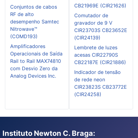
CB21969E (CIR21626)
Conjuntos de cabos
RF de alto
Comutador de
desempenho Samtec
gravador de 9 V
Nitrowave™
CIR23703S CB23652E
(COMD193)
(CIR24139)
Amplificadores
Lembrete de luzes
Operacionais de Saída
acesas CIR22790S
Rail to Rail MAX74810
CB22187E (CIR21886)
com Desvio Zero da
Indicador de tensão
Analog Devices Inc.
de rede neon
CIR23823S CB23772E
(CIR24258)
Instituto Newton C. Braga: