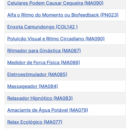
Título
Celulares Podem Causar Cegueira (MA090)
Alfa o Ritmo do Momento ou Biofeedback (PN023)
Enxota Camundongo (COL142 )
Poluição Visual e Ritmo Circadiano (MA090)
Ritmador para Ginástica (MA087)
Medidor de Força Física (MA086)
Eletroestimulador (MA085)
Massageador (MA084)
Relaxador Hipnótico (MA083)
Amaciante de Água Potável (MA079)
Relax Ecológico (MA077)