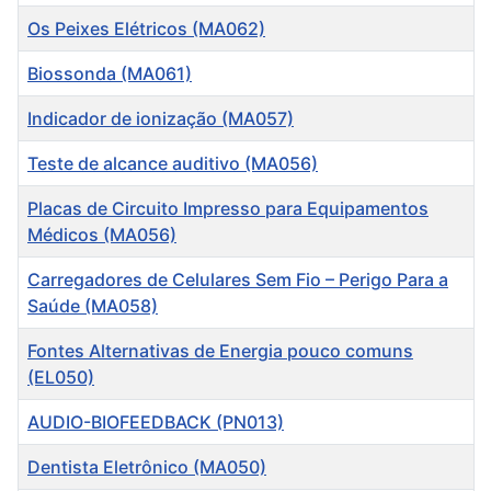
Os Peixes Elétricos (MA062)
Biossonda (MA061)
Indicador de ionização (MA057)
Teste de alcance auditivo (MA056)
Placas de Circuito Impresso para Equipamentos
Médicos (MA056)
Carregadores de Celulares Sem Fio – Perigo Para a
Saúde (MA058)
Fontes Alternativas de Energia pouco comuns
(EL050)
AUDIO-BIOFEEDBACK (PN013)
Dentista Eletrônico (MA050)