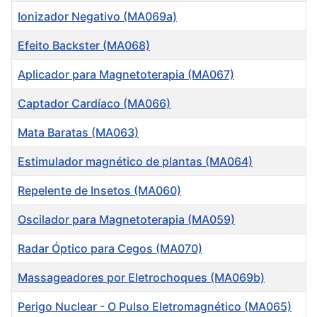
Ionizador Negativo (MA069a)
Efeito Backster (MA068)
Aplicador para Magnetoterapia (MA067)
Captador Cardíaco (MA066)
Mata Baratas (MA063)
Estimulador magnético de plantas (MA064)
Repelente de Insetos (MA060)
Oscilador para Magnetoterapia (MA059)
Radar Óptico para Cegos (MA070)
Massageadores por Eletrochoques (MA069b)
Perigo Nuclear - O Pulso Eletromagnético (MA065)