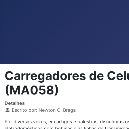
Carregadores de Celu
(MA058)
Detalhes
Escrito por:
Newton C. Braga
Por diversas vezes, em artigos e palestras, discutimos 
eletrodomésticos com bobinas e as linhas de transmissão