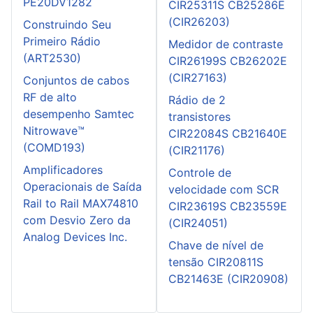
PE20DV1282
CIR25311S CB25286E
(CIR26203)
Construindo Seu
Primeiro Rádio
Medidor de contraste
(ART2530)
CIR26199S CB26202E
(CIR27163)
Conjuntos de cabos
RF de alto
Rádio de 2
desempenho Samtec
transistores
Nitrowave™
CIR22084S CB21640E
(COMD193)
(CIR21176)
Amplificadores
Controle de
Operacionais de Saída
velocidade com SCR
Rail to Rail MAX74810
CIR23619S CB23559E
com Desvio Zero da
(CIR24051)
Analog Devices Inc.
Chave de nível de
tensão CIR20811S
CB21463E (CIR20908)