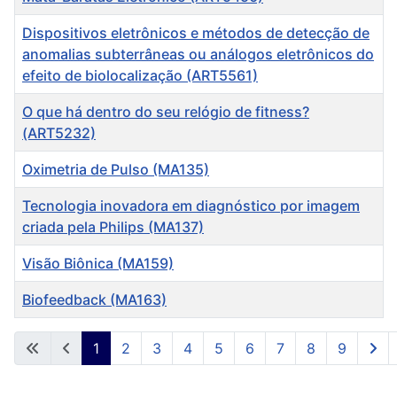
Dispositivos eletrônicos e métodos de detecção de
anomalias subterrâneas ou análogos eletrônicos do
efeito de biolocalização (ART5561)
O que há dentro do seu relógio de fitness?
(ART5232)
Oximetria de Pulso (MA135)
Tecnologia inovadora em diagnóstico por imagem
criada pela Philips (MA137)
Visão Biônica (MA159)
Biofeedback (MA163)
Artigos
1
2
3
4
5
6
7
8
9
Página 1 de 9