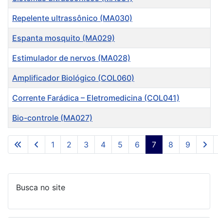
Repelente ultrassônico (MA030)
Espanta mosquito (MA029)
Estimulador de nervos (MA028)
Amplificador Biológico (COL060)
Corrente Farádica – Eletromedicina (COL041)
Bio-controle (MA027)
Artigos
1
2
3
4
5
6
7
8
9
Página 7 de 9
Busca no site