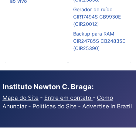
ao vivo
Gerador de ruído
CIR17494S CB9930E
(CIR20012)
Backup para RAM
CIR24785S CB24835E
(CIR25390)
Instituto Newton C. Braga:
Mapa do Site
-
Entre em contato
-
Como
Anunciar
-
Políticas do Site
-
Advertise in Brazil