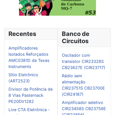
Recentes
Banco de
Circuitos
Amplificadores
Isolados Reforçados
Oscilador com
AMC0381D da Texas
transistor CIR23328S
Instruments
CB23627E (CIR23717)
Sítio Eletrônico
Rádio sem
(ART2523)
alimentação
CIR23751S CB23700E
Divisor de Potência de
(CIR24187)
8 Vias Pasternack
PE20DV1282
Amplificador seletivo
CIR23458S CB23756E
Live CTA Eletrônica -
(CIR23856)