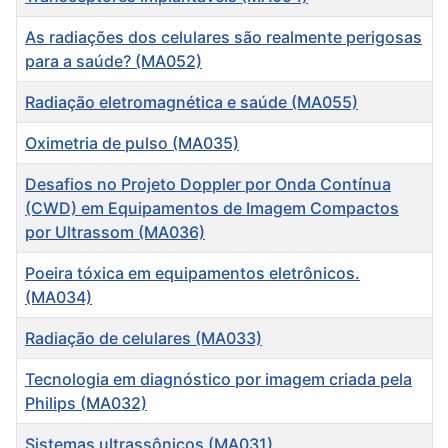
As radiações dos celulares são realmente perigosas
para a saúde? (MA052)
Radiação eletromagnética e saúde (MA055)
Oximetria de pulso (MA035)
Desafios no Projeto Doppler por Onda Contínua
(CWD) em Equipamentos de Imagem Compactos
por Ultrassom (MA036)
Poeira tóxica em equipamentos eletrônicos.
(MA034)
Radiação de celulares (MA033)
Tecnologia em diagnóstico por imagem criada pela
Philips (MA032)
Sistemas ultrassônicos (MA031)