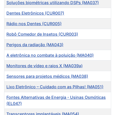
Título
Soluções biométricas utilizando DSPs (MA037)
Dentes Eletrônicos (CUR007)
Rádio nos Dentes (CUR005)
Robô Comedor de Insetos (CUR003)
Perigos da radiação (MA043)
A eletrônica no combate à poluição (MA040)
Monitores de vídeo e raios X (MA039a)
Sensores para projetos médicos (MA038)
Lixo Eletrônico – Cuidado com as Pilhas! (MA051)
Fontes Alternativas de Energia - Usinas Osmóticas
(EL047)
Transceptores implantáveis (MA054)