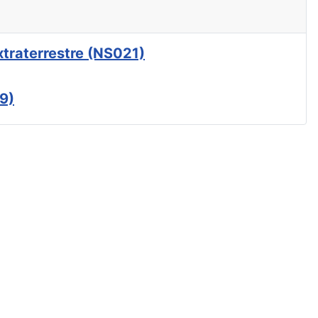
xtraterrestre (NS021)
9)