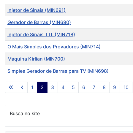
Injetor de Sinais (MIN691)
Gerador de Barras (MIN690)
Injetor de Sinais TTL (MIN718)
O Mais Simples dos Provadores (MIN714)
Máquina Kirlian (MIN700)
Simples Gerador de Barras para TV (MIN698)
Artigos
1
2
3
4
5
6
7
8
9
10
Busca no site