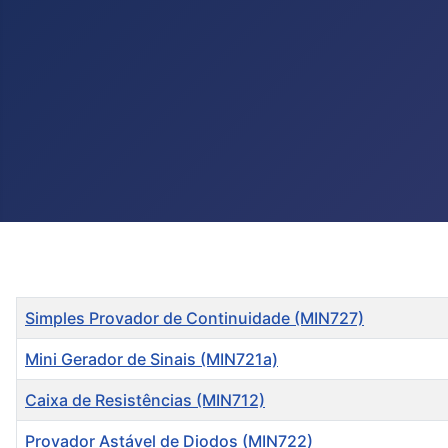
Título
Simples Provador de Continuidade (MIN727)
Mini Gerador de Sinais (MIN721a)
Caixa de Resistências (MIN712)
Provador Astável de Diodos (MIN722)