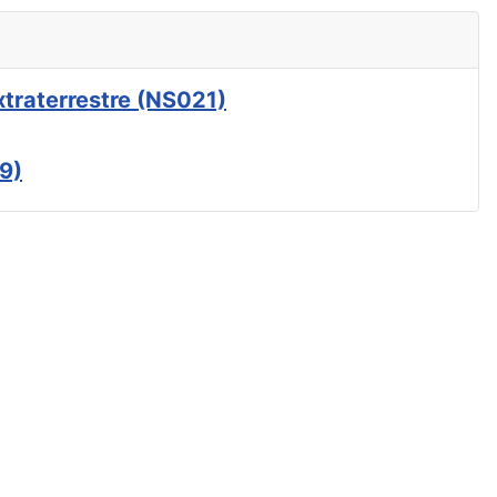
xtraterrestre (NS021)
9)