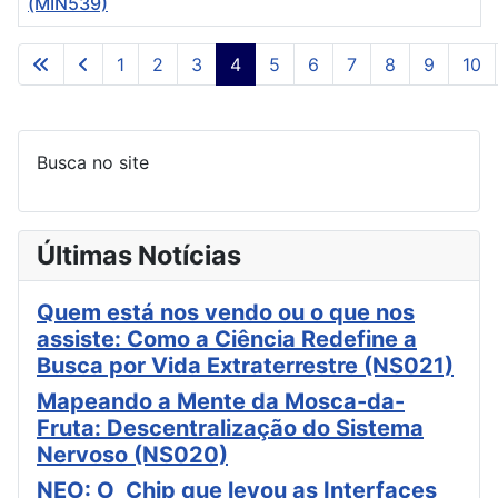
(MIN539)
Artigos
1
2
3
4
5
6
7
8
9
10
Página 4 de 12
Busca no site
Últimas Notícias
Quem está nos vendo ou o que nos
assiste: Como a Ciência Redefine a
Busca por Vida Extraterrestre (NS021)
Mapeando a Mente da Mosca-da-
Fruta: Descentralização do Sistema
Nervoso (NS020)
NEO: O Chip que levou as Interfaces