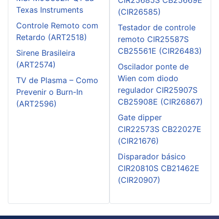
Texas Instruments
(CIR26585)
Controle Remoto com
Testador de controle
Retardo (ART2518)
remoto CIR25587S
CB25561E (CIR26483)
Sirene Brasileira
(ART2574)
Oscilador ponte de
Wien com diodo
TV de Plasma – Como
regulador CIR25907S
Prevenir o Burn-In
CB25908E (CIR26867)
(ART2596)
Gate dipper
CIR22573S CB22027E
(CIR21676)
Disparador básico
CIR20810S CB21462E
(CIR20907)