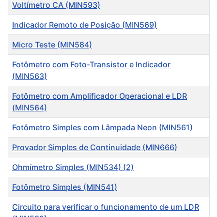
Título
Voltímetro CA (MIN593)
Indicador Remoto de Posição (MIN569)
Micro Teste (MIN584)
Fotômetro com Foto-Transistor e Indicador
(MIN563)
Fotômetro com Amplificador Operacional e LDR
(MIN564)
Fotômetro Simples com Lâmpada Neon (MIN561)
Provador Simples de Continuidade (MIN666)
Ohmímetro Simples (MIN534) (2)
Fotômetro Simples (MIN541)
Circuito para verificar o funcionamento de um LDR