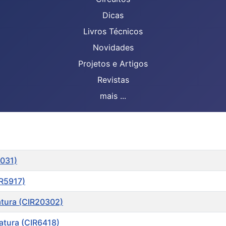
Dicas
Livros Técnicos
Novidades
Projetos e Artigos
Revistas
mais ...
6031)
R5917)
atura (CIR20302)
atura (CIR6418)