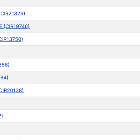
(CIR21829)
E (CIR19746)
CIR13750)
656)
884)
CIR20138)
7)