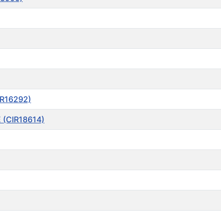
IR16292)
 (CIR18614)