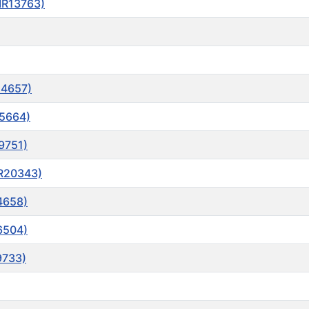
IR13763)
14657)
15664)
9751)
IR20343)
4658)
6504)
9733)