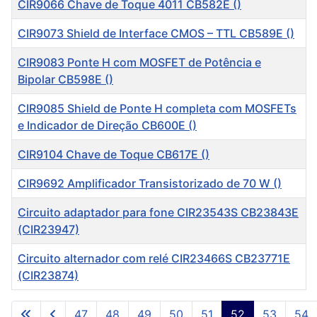
CIR9066 Chave de Toque 4011 CB582E ()
CIR9073 Shield de Interface CMOS – TTL CB589E ()
CIR9083 Ponte H com MOSFET de Potência e
Bipolar CB598E ()
CIR9085 Shield de Ponte H completa com MOSFETs
e Indicador de Direção CB600E ()
CIR9104 Chave de Toque CB617E ()
CIR9692 Amplificador Transistorizado de 70 W ()
Circuito adaptador para fone CIR23543S CB23843E
(CIR23947)
Circuito alternador com relé CIR23466S CB23771E
(CIR23874)
Artigos
47
48
49
50
51
52
53
54