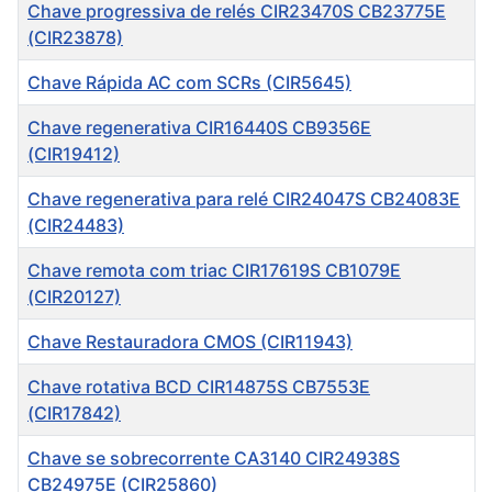
Título
Chave progressiva de relés CIR23470S CB23775E
(CIR23878)
Chave Rápida AC com SCRs (CIR5645)
Chave regenerativa CIR16440S CB9356E
(CIR19412)
Chave regenerativa para relé CIR24047S CB24083E
(CIR24483)
Chave remota com triac CIR17619S CB1079E
(CIR20127)
Chave Restauradora CMOS (CIR11943)
Chave rotativa BCD CIR14875S CB7553E
(CIR17842)
Chave se sobrecorrente CA3140 CIR24938S
CB24975E (CIR25860)