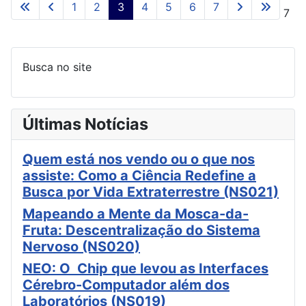
1
2
3
4
5
6
7
Página 3 de 7
Busca no site
Últimas Notícias
Quem está nos vendo ou o que nos
assiste: Como a Ciência Redefine a
Busca por Vida Extraterrestre (NS021)
Mapeando a Mente da Mosca-da-
Fruta: Descentralização do Sistema
Nervoso (NS020)
NEO: O Chip que levou as Interfaces
Cérebro-Computador além dos
Laboratórios (NS019)