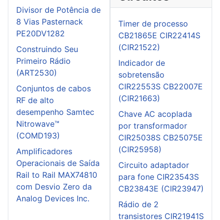
Divisor de Potência de
8 Vias Pasternack
Timer de processo
PE20DV1282
CB21865E CIR22414S
(CIR21522)
Construindo Seu
Primeiro Rádio
Indicador de
(ART2530)
sobretensão
CIR22553S CB22007E
Conjuntos de cabos
(CIR21663)
RF de alto
desempenho Samtec
Chave AC acoplada
Nitrowave™
por transformador
(COMD193)
CIR25038S CB25075E
(CIR25958)
Amplificadores
Operacionais de Saída
Circuito adaptador
Rail to Rail MAX74810
para fone CIR23543S
com Desvio Zero da
CB23843E (CIR23947)
Analog Devices Inc.
Rádio de 2
transistores CIR21941S