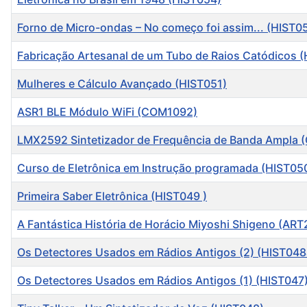
Forno de Micro-ondas – No começo foi assim... (HIST0
Fabricação Artesanal de um Tubo de Raios Catódicos 
Mulheres e Cálculo Avançado (HIST051)
ASR1 BLE Módulo WiFi (COM1092)
LMX2592 Sintetizador de Frequência de Banda Ampla
Curso de Eletrônica em Instrução programada (HIST05
Primeira Saber Eletrônica (HIST049 )
A Fantástica História de Horácio Miyoshi Shigeno (AR
Os Detectores Usados em Rádios Antigos (2) (HIST048
Os Detectores Usados em Rádios Antigos (1) (HIST047