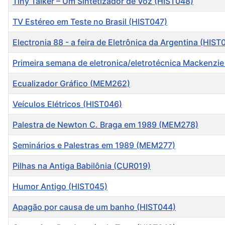
Tiny Talker – Um Sintetizador de Voz (HIST048)
TV Estéreo em Teste no Brasil (HIST047)
Electronia 88 - a feira de Eletrônica da Argentina (HIST
Primeira semana de eletronica/eletrotécnica Mackenzie
Ecualizador Gráfico (MEM262)
Veículos Elétricos (HIST046)
Palestra de Newton C. Braga em 1989 (MEM278)
Seminários e Palestras em 1989 (MEM277)
Pilhas na Antiga Babilônia (CUR019)
Humor Antigo (HIST045)
Apagão por causa de um banho (HIST044)