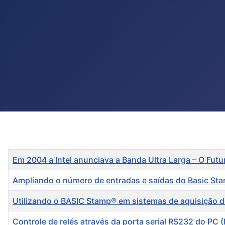
Título
Em 2004 a Intel anunciava a Banda Ultra Larga – O Fu
Ampliando o número de entradas e saídas do Basic St
Utilizando o BASIC Stamp® em sistemas de aquisição 
Controle de relés através da porta serial RS232 do PC 