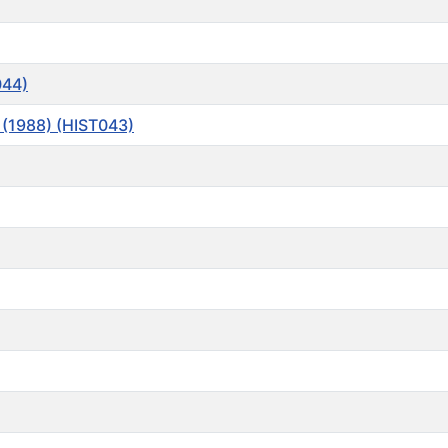
044)
 (1988) (HIST043)