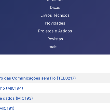
Dicas
Livros Técnicos
Novidades
Projetos e Artigos
Revistas
mais ...
turo das Comunicações sem Fio (TEL0217)
amp (MIC194)
de dados (MIC193)
(MIC191)