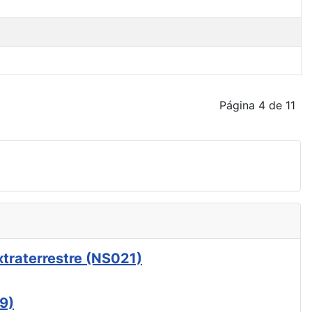
Página 4 de 11
xtraterrestre (NS021)
9)