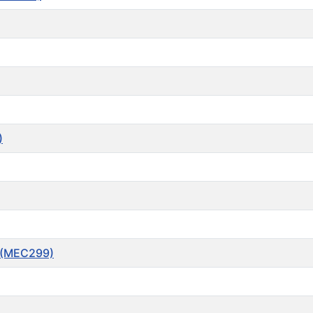
)
e (MEC299)