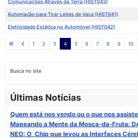
Comunicações Através da Terra (HIST043)
Automação para Tirar Leites de Vaca (HIST041)
Eletricidade Estática no Automóvel (HIST042)
Artigos
1
2
3
4
5
6
7
8
9
10
Busca no site
Últimas Notícias
Quem está nos vendo ou o que nos assiste
Mapeando a Mente da Mosca-da-Fruta: De
NEO: O Chip que levou as Interfaces Cér