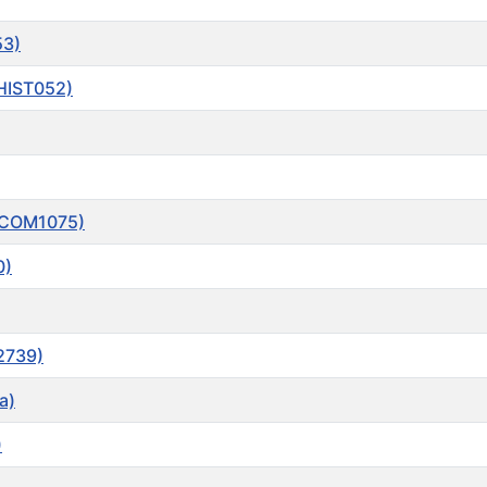
53)
(HIST052)
 (COM1075)
0)
T2739)
a)
)