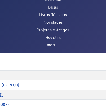
Dicas
Livros Técnicos
Novidades
Projetos e Artigos
Revistas
mais ...
as (CUR009)
8)
R007)