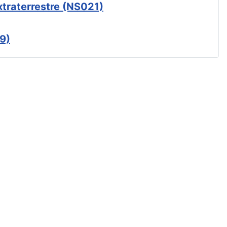
xtraterrestre (NS021)
9)