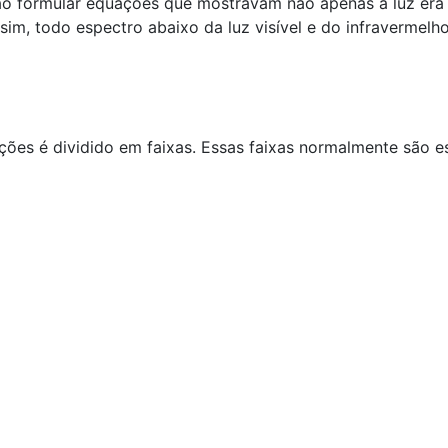
o ao formular equações que mostravam não apenas a luz era
ssim, todo espectro abaixo da luz visível e do infraverme
ões é dividido em faixas. Essas faixas normalmente são e