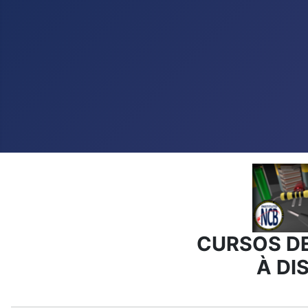
CURSOS D
À DI