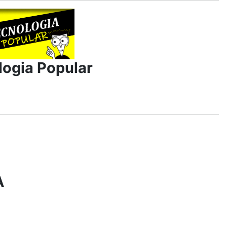
logia Popular
A