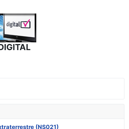
DIGITAL
xtraterrestre (NS021)