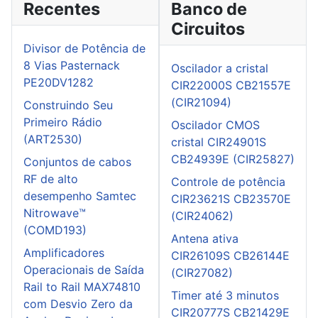
Recentes
Banco de
Circuitos
Divisor de Potência de
8 Vias Pasternack
Oscilador a cristal
PE20DV1282
CIR22000S CB21557E
(CIR21094)
Construindo Seu
Primeiro Rádio
Oscilador CMOS
(ART2530)
cristal CIR24901S
CB24939E (CIR25827)
Conjuntos de cabos
RF de alto
Controle de potência
desempenho Samtec
CIR23621S CB23570E
Nitrowave™
(CIR24062)
(COMD193)
Antena ativa
Amplificadores
CIR26109S CB26144E
Operacionais de Saída
(CIR27082)
Rail to Rail MAX74810
Timer até 3 minutos
com Desvio Zero da
CIR20777S CB21429E