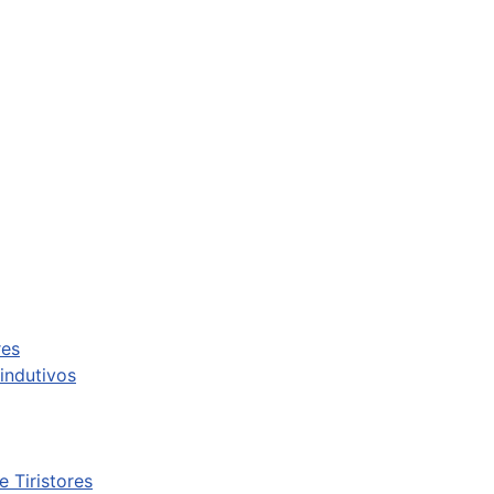
res
indutivos
 Tiristores