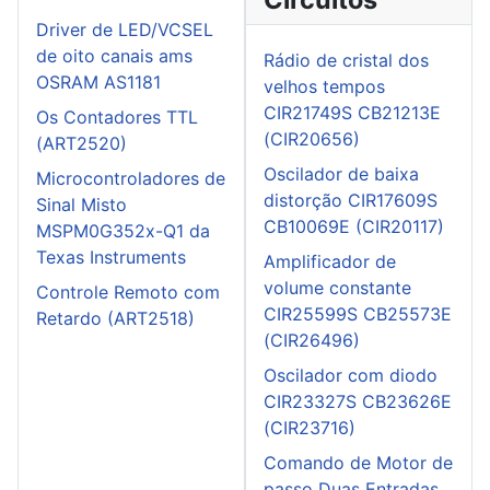
Driver de LED/VCSEL
de oito canais ams
Rádio de cristal dos
OSRAM AS1181
velhos tempos
CIR21749S CB21213E
Os Contadores TTL
(CIR20656)
(ART2520)
Oscilador de baixa
Microcontroladores de
distorção CIR17609S
Sinal Misto
CB10069E (CIR20117)
MSPM0G352x-Q1 da
Texas Instruments
Amplificador de
volume constante
Controle Remoto com
CIR25599S CB25573E
Retardo (ART2518)
(CIR26496)
Oscilador com diodo
CIR23327S CB23626E
(CIR23716)
Comando de Motor de
passo Duas Entradas