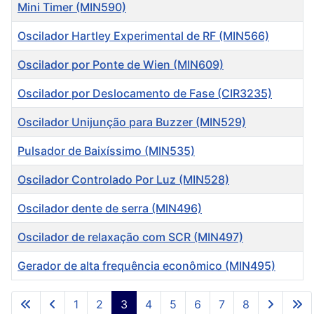
Título
Mini Timer (MIN590)
Oscilador Hartley Experimental de RF (MIN566)
Oscilador por Ponte de Wien (MIN609)
Oscilador por Deslocamento de Fase (CIR3235)
Oscilador Unijunção para Buzzer (MIN529)
Pulsador de Baixíssimo (MIN535)
Oscilador Controlado Por Luz (MIN528)
Oscilador dente de serra (MIN496)
Oscilador de relaxação com SCR (MIN497)
Gerador de alta frequência econômico (MIN495)
Artigos
1
2
3
4
5
6
7
8
Página 3 de 8