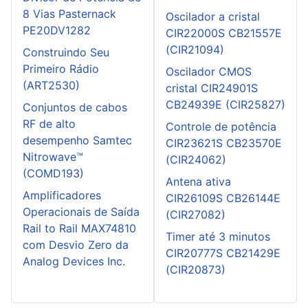
8 Vias Pasternack
Oscilador a cristal
PE20DV1282
CIR22000S CB21557E
(CIR21094)
Construindo Seu
Primeiro Rádio
Oscilador CMOS
(ART2530)
cristal CIR24901S
CB24939E (CIR25827)
Conjuntos de cabos
RF de alto
Controle de potência
desempenho Samtec
CIR23621S CB23570E
Nitrowave™
(CIR24062)
(COMD193)
Antena ativa
Amplificadores
CIR26109S CB26144E
Operacionais de Saída
(CIR27082)
Rail to Rail MAX74810
Timer até 3 minutos
com Desvio Zero da
CIR20777S CB21429E
Analog Devices Inc.
(CIR20873)