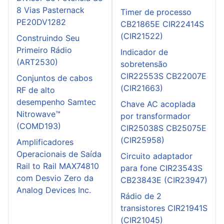
8 Vias Pasternack
Timer de processo
PE20DV1282
CB21865E CIR22414S
(CIR21522)
Construindo Seu
Primeiro Rádio
Indicador de
(ART2530)
sobretensão
CIR22553S CB22007E
Conjuntos de cabos
(CIR21663)
RF de alto
desempenho Samtec
Chave AC acoplada
Nitrowave™
por transformador
(COMD193)
CIR25038S CB25075E
(CIR25958)
Amplificadores
Operacionais de Saída
Circuito adaptador
Rail to Rail MAX74810
para fone CIR23543S
com Desvio Zero da
CB23843E (CIR23947)
Analog Devices Inc.
Rádio de 2
transistores CIR21941S
(CIR21045)