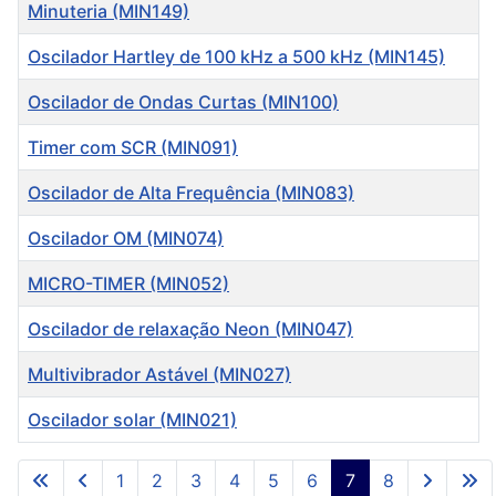
Título
Minuteria (MIN149)
Oscilador Hartley de 100 kHz a 500 kHz (MIN145)
Oscilador de Ondas Curtas (MIN100)
Timer com SCR (MIN091)
Oscilador de Alta Frequência (MIN083)
Oscilador OM (MIN074)
MICRO-TIMER (MIN052)
Oscilador de relaxação Neon (MIN047)
Multivibrador Astável (MIN027)
Oscilador solar (MIN021)
Artigos
1
2
3
4
5
6
7
8
Página 7 de 8