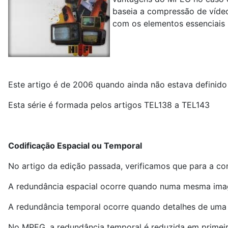
baseia a compressão de vídeo
com os elementos essenciais p
Este artigo é de 2006 quando ainda não estava definid
Esta série é formada pelos artigos TEL138 a TEL143
Codificação Espacial ou Temporal
No artigo da edição passada, verificamos que para a co
A redundância espacial ocorre quando numa mesma imag
A redundância temporal ocorre quando detalhes de um
No MPEG, a redundância temporal é reduzida em primeir