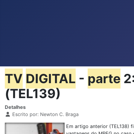
TV
DIGITAL
-
parte
2
(TEL139)
Detalhes
Escrito por:
Newton C. Braga
Em artigo anterior (TEL138) 
vantagens do MPEG no caso 