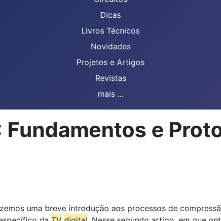
Dicas
Livros Técnicos
Novidades
Projetos e Artigos
Revistas
mais ...
: Fundamentos e Prot
fizemos uma breve introdução aos processos de compressão,
específico da
TV
digital
. Nesse segundo artigo, em que on