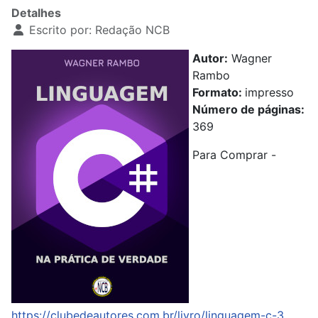
Detalhes
Escrito por:
Redação NCB
Autor:
Wagner
Rambo
Formato:
impresso
Número de páginas:
369
Para Comprar -
https://clubedeautores.com.br/livro/linguagem-c-3