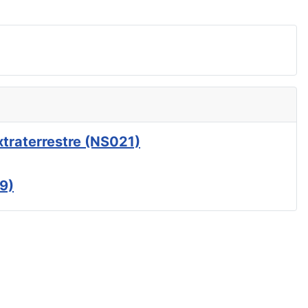
xtraterrestre (NS021)
9)