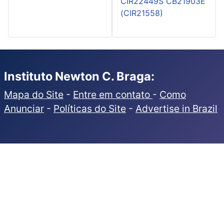
CIR22449S CB21903E
(CIR21558)
Instituto Newton C. Braga:
Mapa do Site
-
Entre em contato
-
Como
Anunciar
-
Políticas do Site
-
Advertise in Brazil