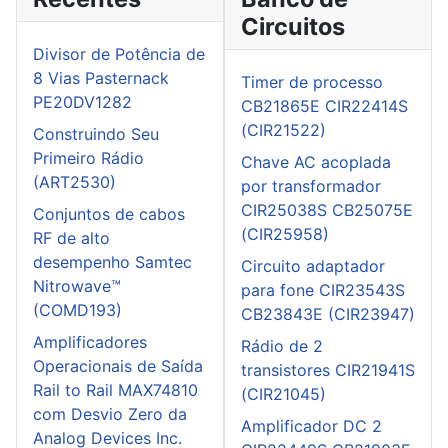
Circuitos
Divisor de Potência de
8 Vias Pasternack
Timer de processo
PE20DV1282
CB21865E CIR22414S
(CIR21522)
Construindo Seu
Primeiro Rádio
Chave AC acoplada
(ART2530)
por transformador
CIR25038S CB25075E
Conjuntos de cabos
(CIR25958)
RF de alto
desempenho Samtec
Circuito adaptador
Nitrowave™
para fone CIR23543S
(COMD193)
CB23843E (CIR23947)
Amplificadores
Rádio de 2
Operacionais de Saída
transistores CIR21941S
Rail to Rail MAX74810
(CIR21045)
com Desvio Zero da
Amplificador DC 2
Analog Devices Inc.