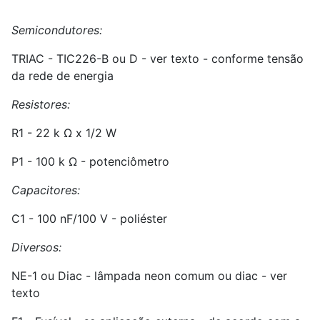
Semicondutores:
TRIAC - TIC
2
26-B ou D - ver texto - conforme tensão
da rede de energia
Resistores:
R
1
- 22 k Ω x 1/2 W
P
1
- 100 k Ω - potenciômetro
Capacitores:
C
1
- 100 nF/100 V - poliéster
Diversos:
NE-1 ou Diac - lâmpada neon comum ou diac - ver
texto