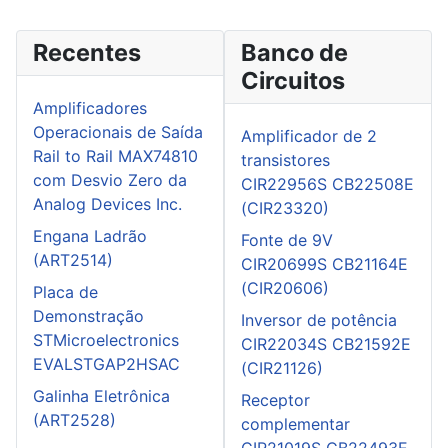
Recentes
Banco de
Circuitos
Amplificadores
Operacionais de Saída
Amplificador de 2
Rail to Rail MAX74810
transistores
com Desvio Zero da
CIR22956S CB22508E
Analog Devices Inc.
(CIR23320)
Engana Ladrão
Fonte de 9V
(ART2514)
CIR20699S CB21164E
(CIR20606)
Placa de
Demonstração
Inversor de potência
STMicroelectronics
CIR22034S CB21592E
EVALSTGAP2HSAC
(CIR21126)
Galinha Eletrônica
Receptor
(ART2528)
complementar
CIR21019S CB22493E