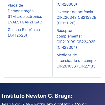
(CIR20606)
Placa de
Demonstração
Inversor de potência
STMicroelectronics
CIR22034S CB21592E
EVALSTGAP2HSAC
(CIR21126)
Galinha Eletrônica
Receptor
(ART2528)
complementar
CIR21019S CB22493E
(CIR22304)
Medidor de
intensidade de campo
CIR26165S (CIR27133)
Instituto Newton C. Braga:
Mapa do Site
-
Entre em contato
-
Como