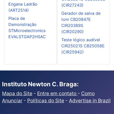
Engana Ladrão
(CIR27243)
(ART2514)
Gerador de salva de
Placa de
tom CB20847E
Demonstração
CIR20389S
STMicroelectronics
(CIR20290)
EVALSTGAP2HSAC
Teste lógico audível
CIR25021S CB25058E
(CIR25942)
Instituto Newton C. Braga:
Mapa do Site
-
Entre em contato
-
Como
Anunciar
-
Políticas do Site
-
Advertise in Brazil