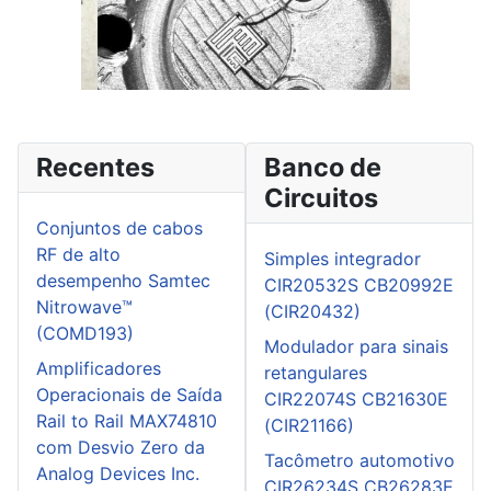
Recentes
Banco de
Circuitos
Conjuntos de cabos
RF de alto
Simples integrador
desempenho Samtec
CIR20532S CB20992E
Nitrowave™
(CIR20432)
(COMD193)
Modulador para sinais
Amplificadores
retangulares
Operacionais de Saída
CIR22074S CB21630E
Rail to Rail MAX74810
(CIR21166)
com Desvio Zero da
Tacômetro automotivo
Analog Devices Inc.
CIR26234S CB26283E