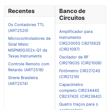
Recentes
Banco de
Circuitos
Os Contadores TTL
(ART2520)
Amplificador para
instrumento
Microcontroladores de
CIR22005S CB21562E
Sinal Misto
(CIR21097)
MSPM0G352x-Q1 da
Texas Instruments
Oscilador de RF
CIR21903S (CIR21008)
Controle Remoto com
Retardo (ART2518)
Fotômetro CIR22124S
(CIR21216)
Sirene Brasileira
(ART2574)
Capacímetro
completo CIR23444S
CB23742E (CIR23842)
Quatro traços para o
osciloscópio