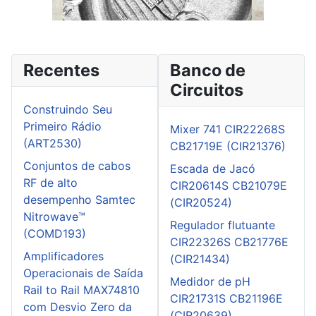
Recentes
Banco de
Circuitos
Construindo Seu
Primeiro Rádio
Mixer 741 CIR22268S
(ART2530)
CB21719E (CIR21376)
Conjuntos de cabos
Escada de Jacó
RF de alto
CIR20614S CB21079E
desempenho Samtec
(CIR20524)
Nitrowave™
Regulador flutuante
(COMD193)
CIR22326S CB21776E
Amplificadores
(CIR21434)
Operacionais de Saída
Medidor de pH
Rail to Rail MAX74810
CIR21731S CB21196E
com Desvio Zero da
(CIR20639)