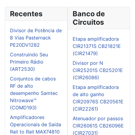
Recentes
Banco de
Circuitos
Divisor de Potência de
8 Vias Pasternack
Etapa amplificadora
PE20DV1282
CIR21371S CB21821E
(CIR21479)
Construindo Seu
Primeiro Rádio
Divisor por N
(ART2530)
CIR25201S CB25201E
(CIR26086)
Conjuntos de cabos
RF de alto
Etapa amplificadora
desempenho Samtec
de alto ganho
Nitrowave™
CIR20976S CB20561E
(COMD193)
(CIR22261)
Amplificadores
Atenuador por passos
Operacionais de Saída
CIR26061S CB26096E
Rail to Rail MAX74810
(CIR27031)