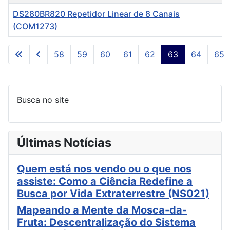
DS280BR820 Repetidor Linear de 8 Canais
(COM1273)
Artigos
58
59
60
61
62
63
64
65
Página 63 de 87
Busca no site
Últimas Notícias
Quem está nos vendo ou o que nos
assiste: Como a Ciência Redefine a
Busca por Vida Extraterrestre (NS021)
Mapeando a Mente da Mosca-da-
Fruta: Descentralização do Sistema