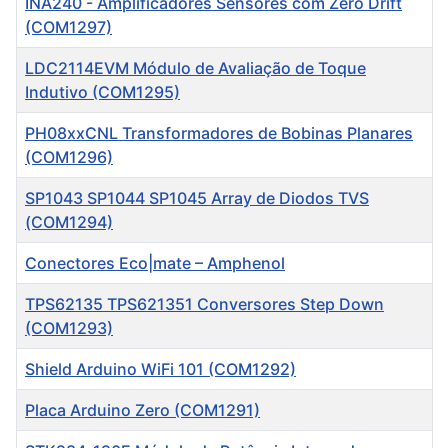
INA240 - Amplificadores Sensores com Zero Drift
(COM1297)
LDC2114EVM Módulo de Avaliação de Toque
Indutivo (COM1295)
PH08xxCNL Transformadores de Bobinas Planares
(COM1296)
SP1043 SP1044 SP1045 Array de Diodos TVS
(COM1294)
Conectores Eco|mate – Amphenol
TPS62135 TPS621351 Conversores Step Down
(COM1293)
Shield Arduino WiFi 101 (COM1292)
Placa Arduino Zero (COM1291)