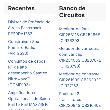
Recentes
Banco de
Circuitos
Divisor de Potência de
8 Vias Pasternack
Medidor de íons
PE20DV1282
CIR25311S CB25286E
(CIR26203)
Construindo Seu
Primeiro Rádio
Gerador de varredura
(ART2530)
com varicap
CIR23408S CB23707E
Conjuntos de cabos
(CIR23798)
RF de alto
desempenho Samtec
Medidor de contraste
Nitrowave™
CIR26199S CB26202E
(COMD193)
(CIR27163)
Amplificadores
Rádio de 2
Operacionais de Saída
transistores
Rail to Rail MAX74810
CIR22084S CB21640E