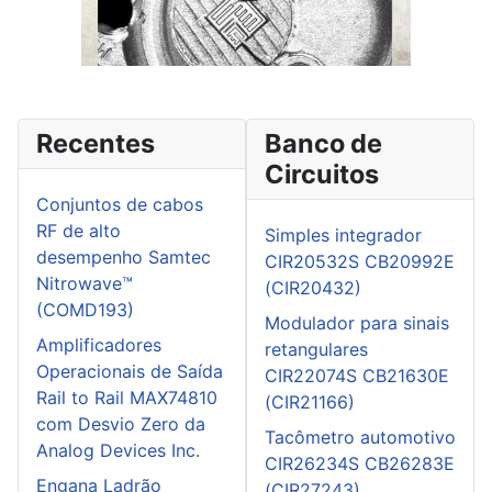
Recentes
Banco de
Circuitos
Conjuntos de cabos
RF de alto
Simples integrador
desempenho Samtec
CIR20532S CB20992E
Nitrowave™
(CIR20432)
(COMD193)
Modulador para sinais
Amplificadores
retangulares
Operacionais de Saída
CIR22074S CB21630E
Rail to Rail MAX74810
(CIR21166)
com Desvio Zero da
Tacômetro automotivo
Analog Devices Inc.
CIR26234S CB26283E
Engana Ladrão
(CIR27243)