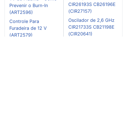
CIR26193S CB26196E
Prevenir o Burn-In
(CIR27157)
(ART2596)
Oscilador de 2,6 GHz
Controle Para
CIR21733S CB21198E
Furadeira de 12 V
(CIR20641)
(ART2579)
Atenuador controlado
digitalmente
CIR24630S CB24678E
(CIR25153)
Oscilador Morse 555
CIR26277S CB26325E
(CIR27286)
Instituto Newton C. Braga: