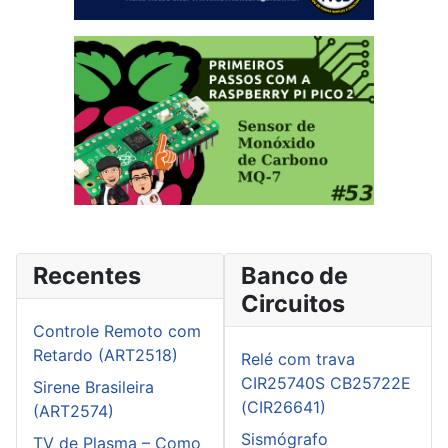
Recentes
Banco de
Circuitos
Controle Remoto com
Retardo (ART2518)
Relé com trava
CIR25740S CB25722E
Sirene Brasileira
(CIR26641)
(ART2574)
Sismógrafo
TV de Plasma – Como