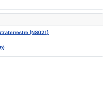
xtraterrestre (NS021)
9)