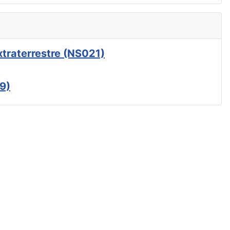
xtraterrestre (NS021)
9)