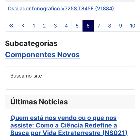
Oscilador fonográfico V725S T845E (V1884)
Artigos
1
2
3
4
5
6
7
8
9
10
Página 6 de 302
Subcategorias
Componentes Novos
Busca no site
Últimas Notícias
Quem está nos vendo ou o que nos
assiste: Como a Ciência Redefine a
Busca por Vida Extraterrestre (NS021)