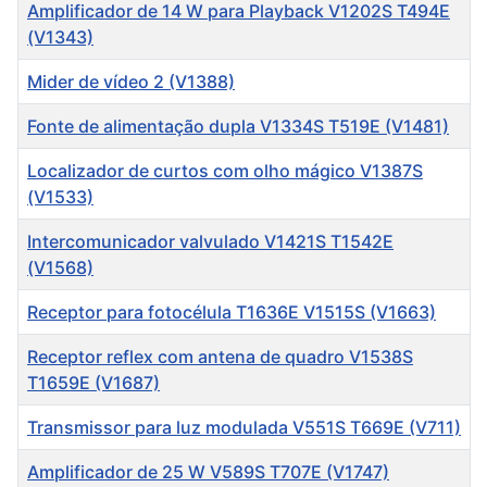
Título
Amplificador de 14 W para Playback V1202S T494E
(V1343)
Mider de vídeo 2 (V1388)
Fonte de alimentação dupla V1334S T519E (V1481)
Localizador de curtos com olho mágico V1387S
(V1533)
Intercomunicador valvulado V1421S T1542E
(V1568)
Receptor para fotocélula T1636E V1515S (V1663)
Receptor reflex com antena de quadro V1538S
T1659E (V1687)
Transmissor para luz modulada V551S T669E (V711)
Amplificador de 25 W V589S T707E (V1747)