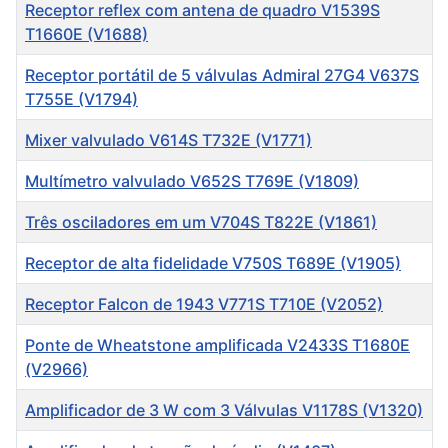
Título
Receptor reflex com antena de quadro V1539S
T1660E (V1688)
Receptor portátil de 5 válvulas Admiral 27G4 V637S
T755E (V1794)
Mixer valvulado V614S T732E (V1771)
Multímetro valvulado V652S T769E (V1809)
Três osciladores em um V704S T822E (V1861)
Receptor de alta fidelidade V750S T689E (V1905)
Receptor Falcon de 1943 V771S T710E (V2052)
Ponte de Wheatstone amplificada V2433S T1680E
(V2966)
Amplificador de 3 W com 3 Válvulas V1178S (V1320)