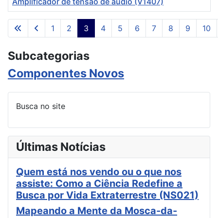
Amplificador de tensão de áudio (V1407)
Artigos
1
2
3
4
5
6
7
8
9
10
Página 3 de 302
Subcategorias
Componentes Novos
Busca no site
Últimas Notícias
Quem está nos vendo ou o que nos
assiste: Como a Ciência Redefine a
Busca por Vida Extraterrestre (NS021)
Mapeando a Mente da Mosca-da-