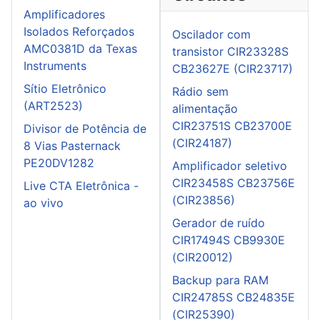
Amplificadores
Isolados Reforçados
Oscilador com
AMC0381D da Texas
transistor CIR23328S
Instruments
CB23627E (CIR23717)
Sítio Eletrônico
Rádio sem
(ART2523)
alimentação
CIR23751S CB23700E
Divisor de Potência de
(CIR24187)
8 Vias Pasternack
PE20DV1282
Amplificador seletivo
CIR23458S CB23756E
Live CTA Eletrônica -
(CIR23856)
ao vivo
Gerador de ruído
CIR17494S CB9930E
(CIR20012)
Backup para RAM
CIR24785S CB24835E
(CIR25390)