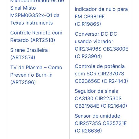
Microcontroladores de
Sinal Misto
Indicador de nulo para
MSPM0G352x-Q1 da
FM CB9819E
Texas Instruments
(CIR19865)
Controle Remoto com
Conversor DC DC
Retardo (ART2518)
usando vibrador
CIR23496S CB23800E
Sirene Brasileira
(CIR23904)
(ART2574)
Controle de potência
TV de Plasma – Como
com SCR CIR23707S
Prevenir o Burn-In
CB23656E (CIR24143)
(ART2596)
Seguidor de sinais
CA3130 CIR22530S
CB21984E (CIR21640)
Sensor de umidade
CIR25735S CB25721E
(CIR26636)