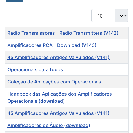
Mostrar #
Título
Radio Transmissores - Radio Transmitters (V142)
Amplificadores RCA - Download (V143)
45 Amplificadores Antigos Valvulados (V141)
Operacionais para todos
Coleção de Aplicações com Operacionais
Handbook das Aplicações dos Amplificadores
Operacionais (download)
45 Amplificadores Antigos Valvulados (V141)
Amplificadores de Áudio (download)