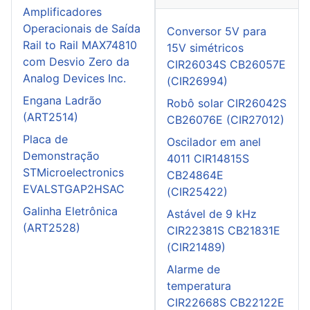
Amplificadores
Operacionais de Saída
Conversor 5V para
Rail to Rail MAX74810
15V simétricos
com Desvio Zero da
CIR26034S CB26057E
Analog Devices Inc.
(CIR26994)
Engana Ladrão
Robô solar CIR26042S
(ART2514)
CB26076E (CIR27012)
Placa de
Oscilador em anel
Demonstração
4011 CIR14815S
STMicroelectronics
CB24864E
EVALSTGAP2HSAC
(CIR25422)
Galinha Eletrônica
Astável de 9 kHz
(ART2528)
CIR22381S CB21831E
(CIR21489)
Alarme de
temperatura
CIR22668S CB22122E