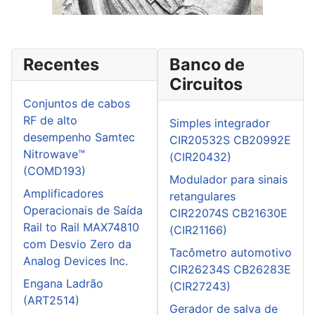
Recentes
Banco de
Circuitos
Conjuntos de cabos
RF de alto
Simples integrador
desempenho Samtec
CIR20532S CB20992E
Nitrowave™
(CIR20432)
(COMD193)
Modulador para sinais
Amplificadores
retangulares
Operacionais de Saída
CIR22074S CB21630E
Rail to Rail MAX74810
(CIR21166)
com Desvio Zero da
Tacômetro automotivo
Analog Devices Inc.
CIR26234S CB26283E
Engana Ladrão
(CIR27243)
(ART2514)
Gerador de salva de