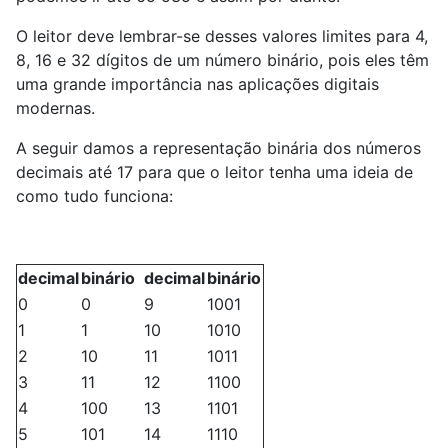
O leitor deve lembrar-se desses valores limites para 4,
8, 16 e 32 dígitos de um número binário, pois eles têm
uma grande importância nas aplicações digitais
modernas.
A seguir damos a representação binária dos números
decimais até 17 para que o leitor tenha uma ideia de
como tudo funciona:
decimal
binário
decimal
binário
0
0
9
1001
1
1
10
1010
2
10
11
1011
3
11
12
1100
4
100
13
1101
5
101
14
1110