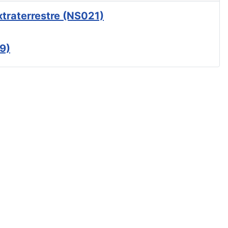
xtraterrestre (NS021)
9)