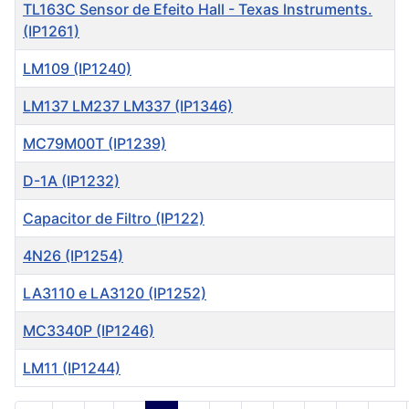
Título
TL163C Sensor de Efeito Hall - Texas lnstruments.
(IP1261)
LM109 (IP1240)
LM137 LM237 LM337 (IP1346)
MC79M00T (IP1239)
D-1A (IP1232)
Capacitor de Filtro (IP122)
4N26 (IP1254)
LA3110 e LA3120 (IP1252)
MC3340P (IP1246)
LM11 (IP1244)
Artigos