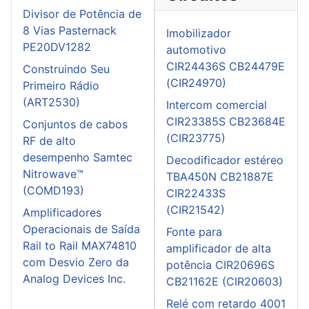
Divisor de Potência de
8 Vias Pasternack
Imobilizador
PE20DV1282
automotivo
CIR24436S CB24479E
Construindo Seu
(CIR24970)
Primeiro Rádio
(ART2530)
Intercom comercial
CIR23385S CB23684E
Conjuntos de cabos
(CIR23775)
RF de alto
desempenho Samtec
Decodificador estéreo
Nitrowave™
TBA450N CB21887E
(COMD193)
CIR22433S
(CIR21542)
Amplificadores
Operacionais de Saída
Fonte para
Rail to Rail MAX74810
amplificador de alta
com Desvio Zero da
potência CIR20696S
Analog Devices Inc.
CB21162E (CIR20603)
Relé com retardo 4001