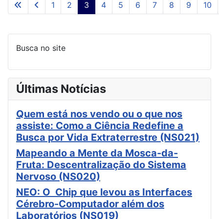
1
2
3
4
5
6
7
8
9
10
Página 3 de 11
Busca no site
Últimas Notícias
Quem está nos vendo ou o que nos
assiste: Como a Ciência Redefine a
Busca por Vida Extraterrestre (NS021)
Mapeando a Mente da Mosca-da-
Fruta: Descentralização do Sistema
Nervoso (NS020)
NEO: O Chip que levou as Interfaces
Cérebro-Computador além dos
Laboratórios (NS019)